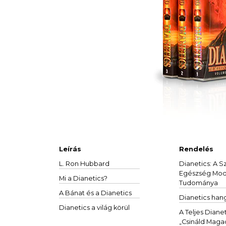
Leírás
Rendelés
L. Ron Hubbard
Dianetics: A S
Egészség Mo
Mi a Dianetics?
Tudománya
A Bánat és a
Dianetics
Dianetics han
Dianetics a világ körül
A Teljes Dianet
„Csináld Maga