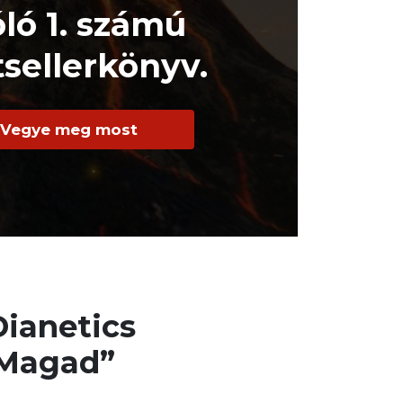
óló 1. számú
sellerkönyv.
Vegye meg most
Dianetics
 Magad”