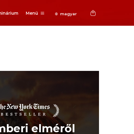
inárium
Menü
magyar
mberi elméről