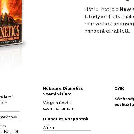
Hétről hétre a
New Y
1. helyén
.
Hetvenöt
nemzetközi jelenség
mindent elindított.
Hubbard Dianetics
GYIK
Szeminárium
zellemi
Közössé
dern
Vegyen részt a
eszköztá
szemináriumon
goskönyv
Dianetics Központok
ics
Afrika
d”
Készlet