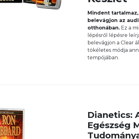
Mindent tartalmaz,
belevágjon az audit
otthonában.
Ez a mi
lépésről lépésre leírj
belevágjon a Clear á
tökéletes módja anna
tempójában.
Dianetics: 
Egészség 
Tudománya