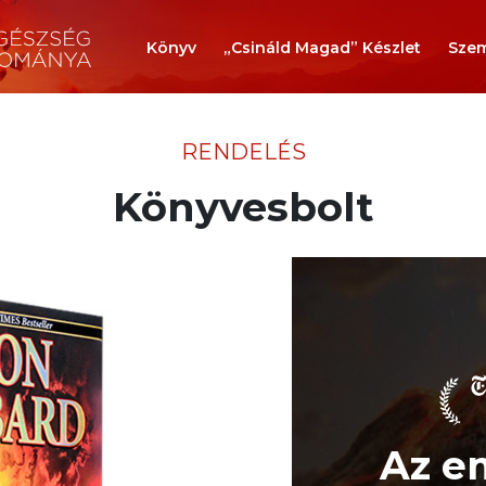
Könyv
„Csináld Magad” Készlet
Szem
RENDELÉS
Könyvesbolt
Az e