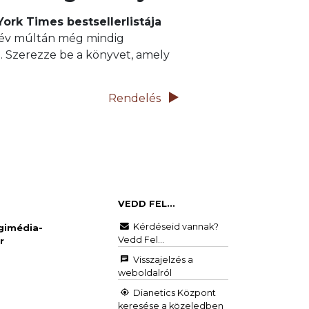
ork Times bestsellerlistája
év múltán még mindig
. Szerezze be a könyvet, amely
Rendelés
VEDD FEL...
Kérdéseid vannak?
gimédia-
Vedd Fel...
r
Visszajelzés a
weboldalról
Dianetics Központ
keresése a közeledben