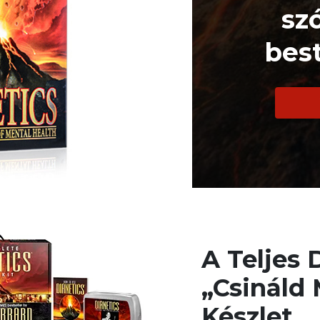
sz
best
A Teljes 
„Csináld
Készlet