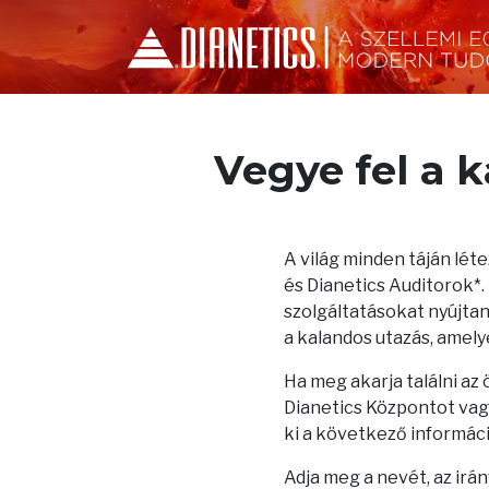
Vegye fel a 
A világ minden táján lé
és Dianetics Auditorok*
szolgáltatásokat nyújtana
a kalandos utazás, amelye
Ha meg akarja találni az
Dianetics Központot vagy
ki a következő informác
Adja meg a nevét, az irá