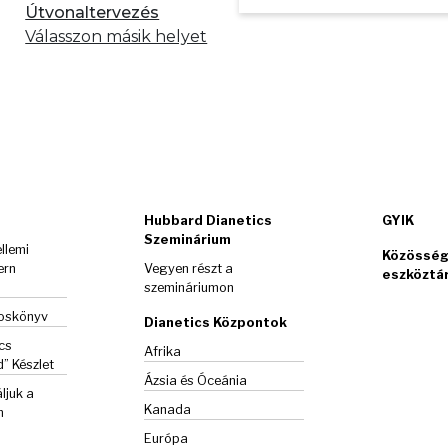
Útvonaltervezés
Válasszon másik helyet
Hubbard Dianetics
GYIK
Szeminárium
llemi
Közösség
ern
Vegyen részt a
eszköztá
szemináriumon
goskönyv
Dianetics Központok
cs
Afrika
d”
Készlet
Ázsia és Óceánia
ljuk a
Kanada
m
Európa