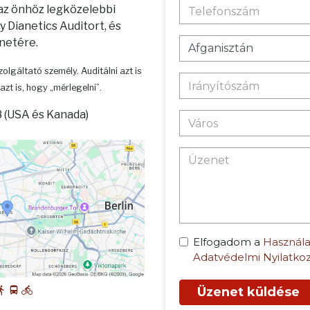
 az önhöz legközelebbi
 Dianetics Auditort, és
enetére.
zolgáltató személy. Auditálni azt is
azt is, hogy „mérlegelni”.
 (USA és Kanada)
Elfogadom a
Használa
Adatvédelmi Nyilatko
Üzenet küldése