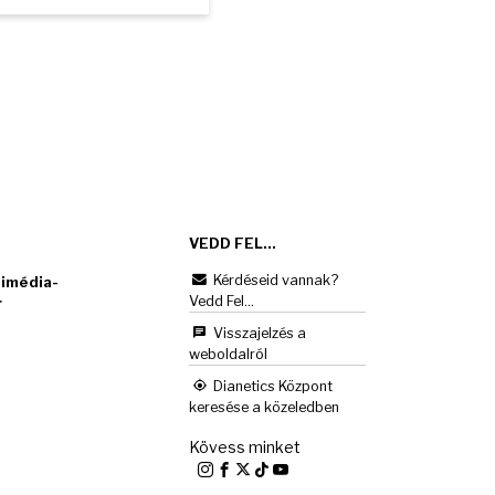
VEDD FEL...
Kérdéseid vannak?
imédia-
Vedd Fel...
r
Visszajelzés a
weboldalról
Dianetics Központ
keresése a közeledben
Kövess minket