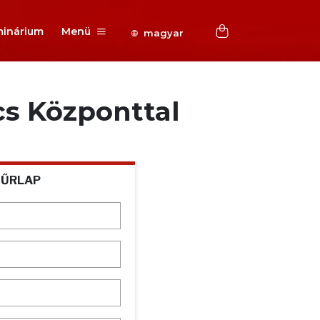
inárium
Menü
magyar
cs Központtal
 ŰRLAP