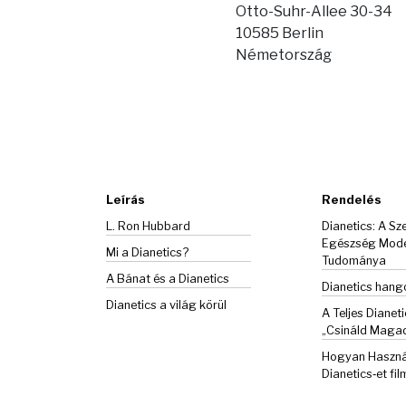
Otto-Suhr-Allee 30-34
10585 Berlin
Németország
Leírás
Rendelés
L. Ron Hubbard
Dianetics: A Sze
Egészség Mod
Mi a Dianetics?
Tudománya
A Bánat és a
Dianetics
Dianetics han
Dianetics a világ körül
A Teljes Dianeti
„Csináld Maga
Hogyan Haszná
Dianetics‑et fil