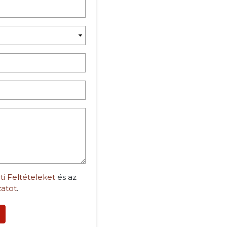
ti Feltételeket
és az
zatot
.