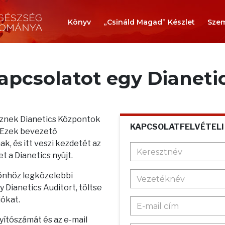
Könyv
„Csináld Magad” Készlet
Szem
kapcsolatot egy Dianeti
teznek Dianetics Központok
KAPCSOLATFELVÉTELI
. Ezek bevezető
k, és itt veszi kezdetét az
t a Dianetics nyújt.
 önhöz legközelebbi
 Dianetics Auditort, töltse
iókat.
nyítószámát és az e-mail