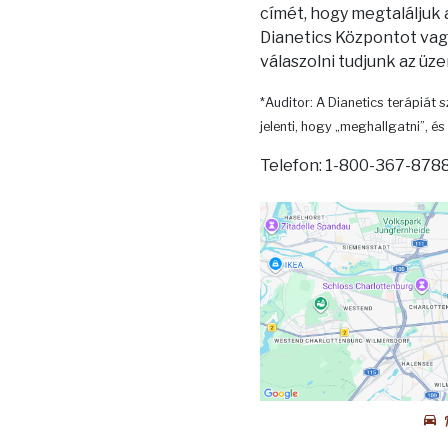
címét, hogy megtaláljuk
Dianetics Központot vagy
válaszolni tudjunk az üz
*Auditor: A Dianetics terápiát s
jelenti, hogy „meghallgatni”, és 
Telefon: 1-800-367-8788