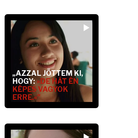
„AZZAL JÖTTEM KI,
HOGY:
»DE HÁT ÉN
KÉPES VAGYOK
ERRE.«”