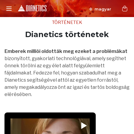
magyar
TÖRTÉNETEK
Dianetics történetek
Emberek milliói oldották meg ezeket a problémákat
bizonyított, gyakorlati technológiával, amely segíthet
önnek törölni az egy élet alatt felgyülemlett
fájdalmakat. Fedezze fel, hogyan szabadulhat meg a
Dianetics segítségével attól az egyetlen forrástól,
amely megakadályozza önt az igazi és tartós boldogság
elérésében.