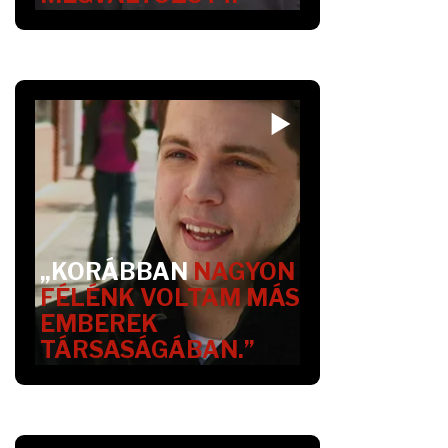
„KORÁBBAN
NAGYON
FÉLÉNK VOLTAM MÁS
EMBEREK
TÁRSASÁGÁBAN.”