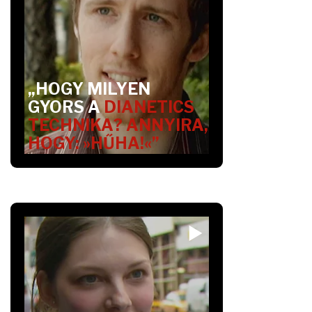
„HOGY MILYEN
GYORS A
DIANETICS
TECHNIKA? ANNYIRA,
HOGY: »HŰHA!«”