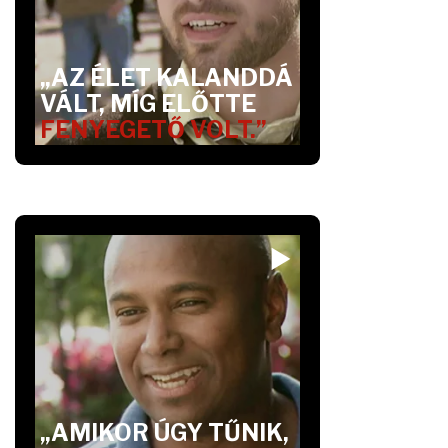
„AZ ÉLET KALANDDÁ
VÁLT, MÍG ELŐTTE
FENYEGETŐ VOLT.”
„AMIKOR ÚGY TŰNIK,