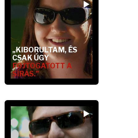
„KIBORULTAM, ÉS
CSAK ÚGY
FOJTOGATOTT A
SÍRÁS.”