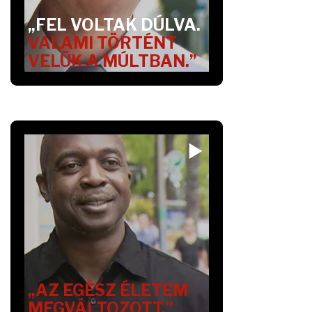
„FEL VOLTAK DÚLVA.
VALAMI TÖRTÉNT
VELÜK A MÚLTBAN.”
„AZ EGÉSZ ÉLETEM
MEGVÁLTOZOTT.”