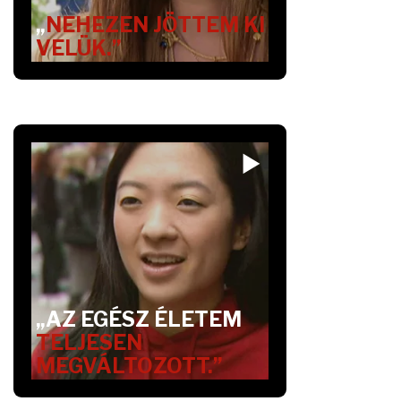
„
NEHEZEN JÖTTEM KI
VELÜK.”
„AZ EGÉSZ ÉLETEM
TELJESEN
MEGVÁLTOZOTT.”