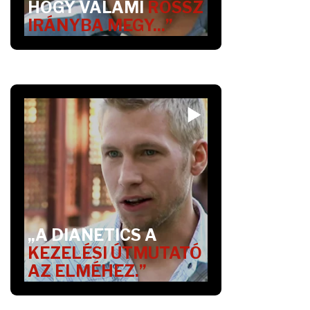
HOGY VALAMI
ROSSZ
IRÁNYBA MEGY...”
„A DIANETICS A
KEZELÉSI ÚTMUTATÓ
AZ ELMÉHEZ.”