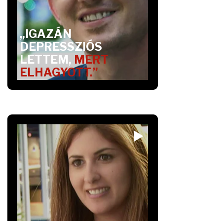
„IGAZÁN
DEPRESSZIÓS
LETTEM,
MERT
ELHAGYOTT.”