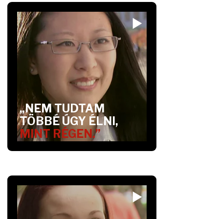
„NEM TUDTAM
TÖBBÉ ÚGY ÉLNI,
MINT RÉGEN.”