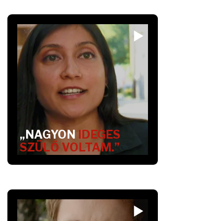
„NAGYON
IDEGES
SZÜLŐ VOLTAM.”