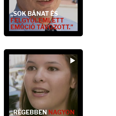
„SOK BÁNAT ÉS
FELGYÜLEMLETT
EMÓCIÓ TÁVOZOTT.”
„RÉGEBBEN
NAGYON