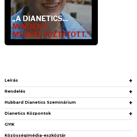
„A DIANETICS...
MINDENT
MEGVÁLTOZTATOTT.”
Leírás
Rendelés
Hubbard Dianetics Szeminárium
Dianetics Központok
GYIK
Közösségimédia-eszköztár