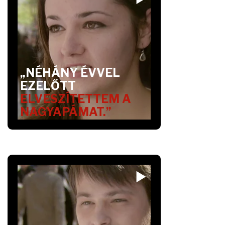
„NÉHÁNY ÉVVEL
EZELŐTT
ELVESZÍTETTEM A
NAGYAPÁMAT.”