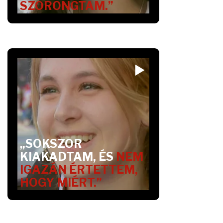
SZORONGTAM.”
„SOKSZOR
KIAKADTAM, ÉS
NEM
IGAZÁN ÉRTETTEM,
HOGY MIÉRT.”