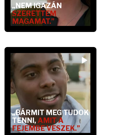
„NEM IGAZÁN
SZERETTEM
MAGAMAT.”
„BÁRMIT MEG TUDOK
TENNI,
AMIT A
FEJEMBE VESZEK.”