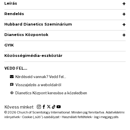
Leírás
Rendelés
Hubbard Dianetics Szeminárium
Dianetics Központok
GYIK
Közösségimédia-eszköztár
VEDD FEL...
Kérdéseid vannak? Vedd Fel...
Visszajelzés a weboldalról
Dianetics Központ keresése a közeledben
Kövess minket
© 2026
Church of Scientology International. Minden jog fenntartva.
Adatvédelmi
irányelvek
•
Cookie („süti”)-szabályzat
•
Használati feltételek
•
Jogi megjegyzés