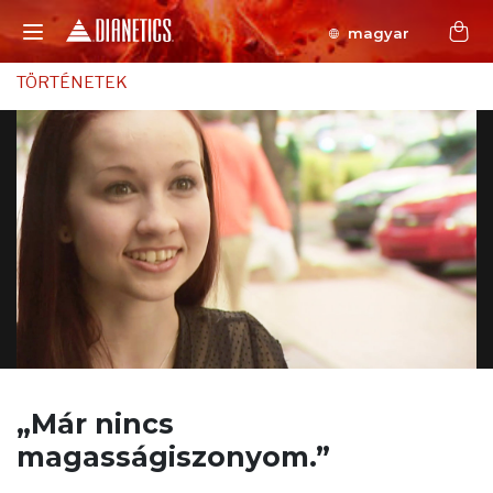
magyar
TÖRTÉNETEK
„Már nincs
magasságiszonyom.”