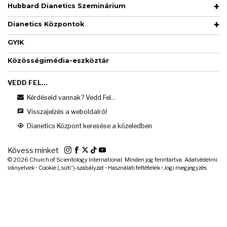
Hubbard Dianetics Szeminárium
Dianetics Központok
GYIK
Közösségimédia-eszköztár
VEDD FEL...
Kérdéseid vannak? Vedd Fel...
Visszajelzés a weboldalról
Dianetics Központ keresése a közeledben
Kövess minket
© 2026
Church of Scientology International. Minden jog fenntartva.
Adatvédelmi
irányelvek
•
Cookie („süti”)-szabályzat
•
Használati feltételek
•
Jogi megjegyzés