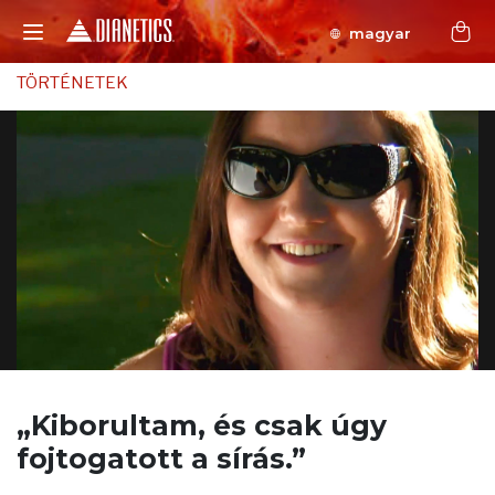
magyar
TÖRTÉNETEK
„Kiborultam, és csak úgy
fojtogatott a sírás.”