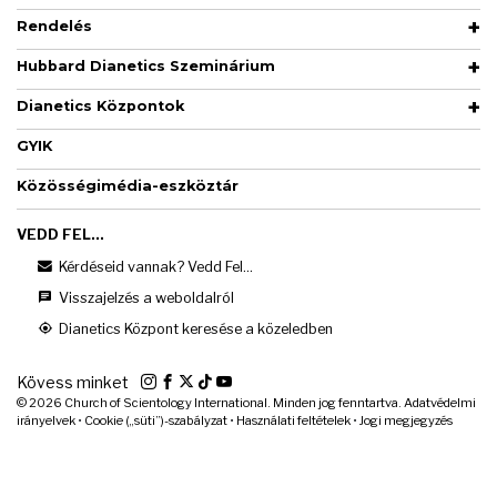
Rendelés
Hubbard Dianetics Szeminárium
Dianetics Központok
GYIK
Közösségimédia-eszköztár
VEDD FEL...
Kérdéseid vannak? Vedd Fel...
Visszajelzés a weboldalról
Dianetics Központ keresése a közeledben
Kövess minket
© 2026
Church of Scientology International. Minden jog fenntartva.
Adatvédelmi
irányelvek
•
Cookie („süti”)-szabályzat
•
Használati feltételek
•
Jogi megjegyzés