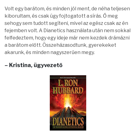
Volt egy barátom, és minden jól ment, de néha teljesen
kiborultam, és csak úgy fojtogatott a sírás. Ő meg
sehogy sem tudott segíteni, mivel az egész csak az én
fejemben volt. A Dianetics használata után nem sokkal
felfedeztem, hogy egy ideje már nem kezdek drámázni
a barátom előtt. Összeházasodtunk, gyerekeket
akarunk, és minden nagyszerűen megy.
– Kristina, ügyvezető