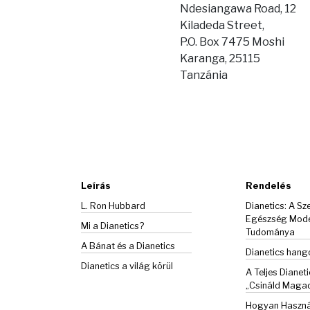
Ndesiangawa Road, 12
Kiladeda Street,
P.O. Box 7475 Moshi
Karanga, 25115
Tanzánia
Leírás
Rendelés
L. Ron Hubbard
Dianetics: A Sze
Egészség Mod
Mi a Dianetics?
Tudománya
A Bánat és a
Dianetics
Dianetics han
Dianetics a világ körül
A Teljes Dianeti
„Csináld Maga
Hogyan Haszná