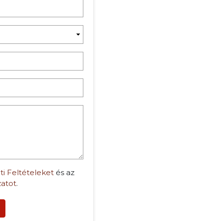
ti Feltételeket
és az
zatot
.