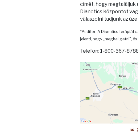
címét, hogy megtaláljuk
Dianetics Központot vagy
válaszolni tudjunk az üz
*Auditor: A Dianetics terápiát s
jelenti, hogy „meghallgatni”, és 
Telefon: 1-800-367-8788