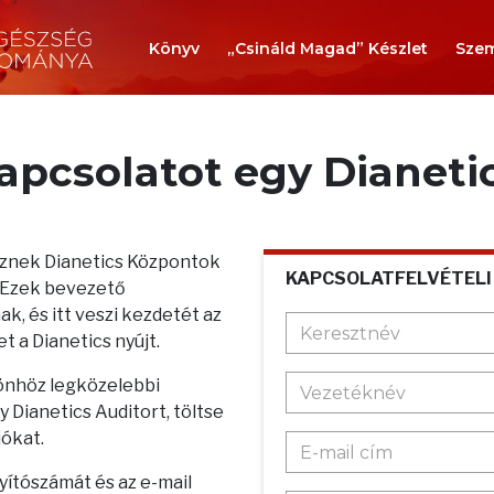
Könyv
„Csináld Magad” Készlet
Szem
kapcsolatot egy Dianeti
teznek Dianetics Központok
KAPCSOLATFELVÉTELI
. Ezek bevezető
k, és itt veszi kezdetét az
t a Dianetics nyújt.
 önhöz legközelebbi
 Dianetics Auditort, töltse
iókat.
nyítószámát és az e-mail