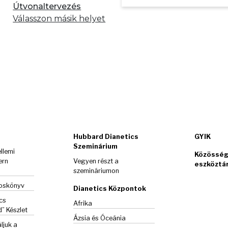
Útvonaltervezés
Válasszon másik helyet
Hubbard Dianetics
GYIK
Szeminárium
llemi
Közösség
ern
Vegyen részt a
eszköztá
szemináriumon
goskönyv
Dianetics Központok
cs
Afrika
d”
Készlet
Ázsia és Óceánia
ljuk a