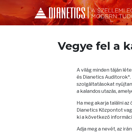
Vegye fel a 
A világ minden táján lé
és Dianetics Auditorok*
szolgáltatásokat nyújtana
a kalandos utazás, amelye
Ha meg akarja találni az
Dianetics Központot vagy
ki a következő informác
Adja meg a nevét, az irá