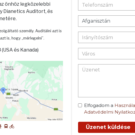
 az önhöz legközelebbi
 Dianetics Auditort, és
enetére.
zolgáltató személy. Auditálni azt is
azt is, hogy „mérlegelni”.
 (USA és Kanada)
Elfogadom a
Használa
Adatvédelmi Nyilatko
Üzenet küldése