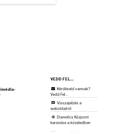
VEDD FEL...
Kérdéseid vannak?
imédia-
Vedd Fel...
r
Visszajelzés a
weboldalról
Dianetics Központ
keresése a közeledben