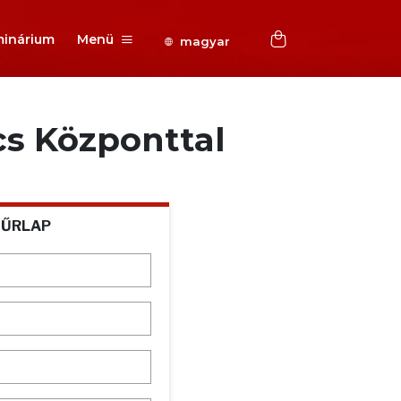
inárium
Menü
magyar
cs Központtal
 ŰRLAP