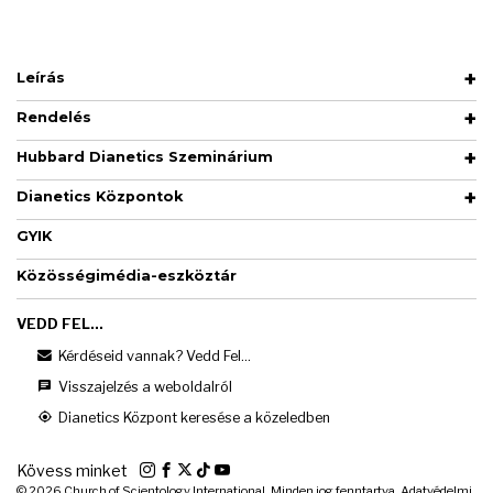
Leírás
Rendelés
Hubbard Dianetics Szeminárium
Dianetics Központok
GYIK
Közösségimédia-eszköztár
VEDD FEL...
Kérdéseid vannak? Vedd Fel...
Visszajelzés a weboldalról
Dianetics Központ keresése a közeledben
Kövess minket
© 2026
Church of Scientology International. Minden jog fenntartva.
Adatvédelmi