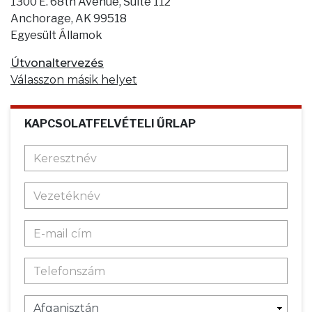
1300 E. 68th Avenue, Suite 112
Anchorage, AK 99518
Egyesült Államok
Útvonaltervezés
Válasszon másik helyet
KAPCSOLATFELVÉTELI ŰRLAP