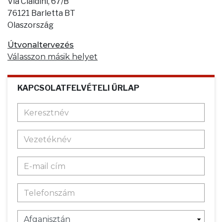
Via Cialdini, 67/B
76121 Barletta BT
Olaszország
Útvonaltervezés
Válasszon másik helyet
KAPCSOLATFELVÉTELI ŰRLAP