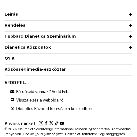
Leírás
Rendelés
Hubbard Dianetics Szeminárium
Dianetics Központok
GYIK
Közösségimédia-eszköztár
VEDD FEL...
Kérdéseid vannak? Vedd Fel...
Visszajelzés a weboldalról
Dianetics Központ keresése a közeledben
Kövess minket
© 2026
Church of Scientology International. Minden jog fenntartva.
Adatvédelmi
irányelvek
•
Cookie („süti”)-szabályzat
•
Használati feltételek
•
Jogi megjegyzés