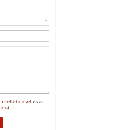
ti Feltételeket
és az
zatot
.