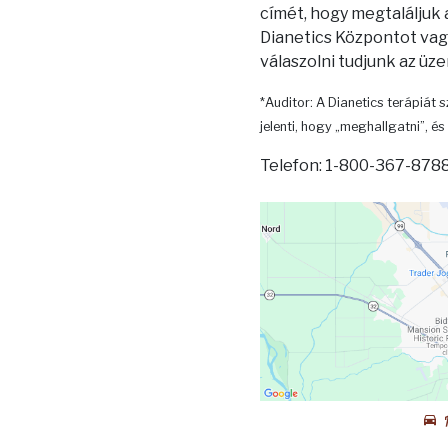
címét, hogy megtaláljuk
Dianetics Központot vagy
válaszolni tudjunk az üz
*Auditor: A Dianetics terápiát s
jelenti, hogy „meghallgatni”, és 
Telefon: 1-800-367-8788