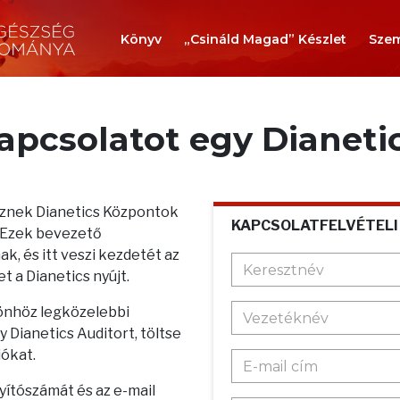
Könyv
„Csináld Magad” Készlet
Szem
kapcsolatot egy Dianeti
teznek Dianetics Központok
KAPCSOLATFELVÉTELI
. Ezek bevezető
k, és itt veszi kezdetét az
t a Dianetics nyújt.
 önhöz legközelebbi
 Dianetics Auditort, töltse
iókat.
nyítószámát és az e-mail