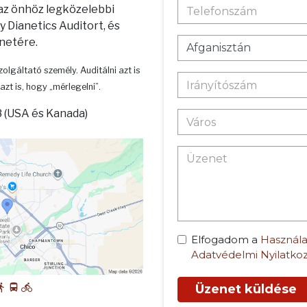
 az önhöz legközelebbi
 Dianetics Auditort, és
enetére.
zolgáltató személy. Auditálni azt is
azt is, hogy „mérlegelni”.
 (USA és Kanada)
Elfogadom a
Használa
Adatvédelmi Nyilatko
Üzenet küldése