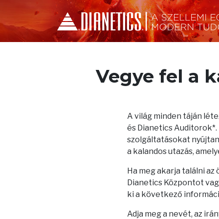
Vegye fel a 
A világ minden táján lé
és Dianetics Auditorok*
szolgáltatásokat nyújtana
a kalandos utazás, amelye
Ha meg akarja találni az
Dianetics Központot vagy
ki a következő informác
Adja meg a nevét, az irá