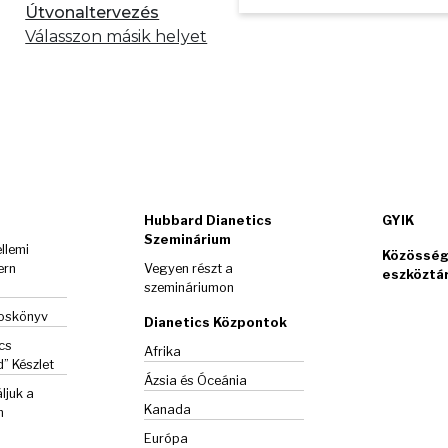
Útvonaltervezés
Válasszon másik helyet
Hubbard Dianetics
GYIK
Szeminárium
llemi
Közösség
ern
Vegyen részt a
eszköztá
szemináriumon
goskönyv
Dianetics Központok
cs
Afrika
d”
Készlet
Ázsia és Óceánia
ljuk a
Kanada
m
Európa