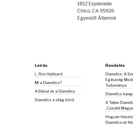
1812 Esplanade
Chico, CA 95926
Egyesült Államok
Leírás
Rendelés
L. Ron Hubbard
Dianetics: A Sze
Egészség Mod
Mi a Dianetics?
Tudománya
A Bánat és a
Dianetics
Dianetics han
Dianetics a világ körül
A Teljes Dianeti
„Csináld Maga
Hogyan Haszná
Dianetics‑et fil