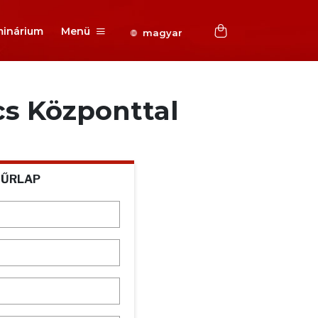
inárium
Menü
magyar
cs Központtal
 ŰRLAP