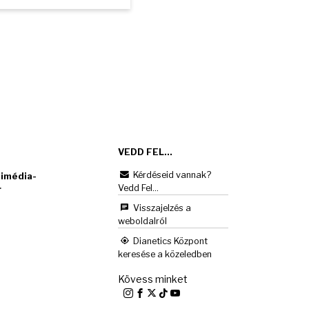
VEDD FEL...
Kérdéseid vannak?
imédia-
Vedd Fel...
r
Visszajelzés a
weboldalról
Dianetics Központ
keresése a közeledben
Kövess minket