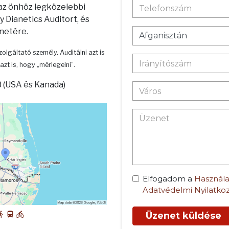
 az önhöz legközelebbi
 Dianetics Auditort, és
enetére.
zolgáltató személy. Auditálni azt is
azt is, hogy „mérlegelni”.
 (USA és Kanada)
Elfogadom a
Használa
Adatvédelmi Nyilatko
Üzenet küldése