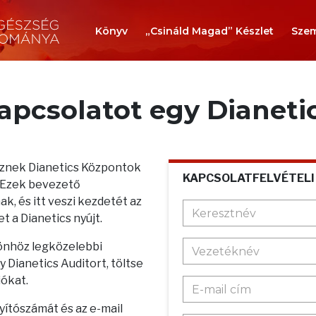
Könyv
„Csináld Magad” Készlet
Szem
kapcsolatot egy Dianeti
teznek Dianetics Központok
KAPCSOLATFELVÉTELI
. Ezek bevezető
k, és itt veszi kezdetét az
t a Dianetics nyújt.
 önhöz legközelebbi
 Dianetics Auditort, töltse
iókat.
nyítószámát és az e-mail