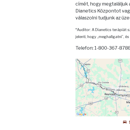
címét, hogy megtaláljuk
Dianetics Központot vagy
válaszolni tudjunk az üz
*Auditor: A Dianetics terápiát s
jelenti, hogy „meghallgatni”, és 
Telefon: 1-800-367-8788