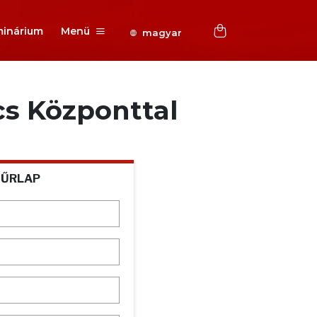
inárium
Menü
magyar
cs Központtal
 ŰRLAP