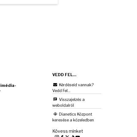
VEDD FEL...
Kérdéseid vannak?
imédia-
Vedd Fel...
r
Visszajelzés a
weboldalról
Dianetics Központ
keresése a közeledben
Kövess minket