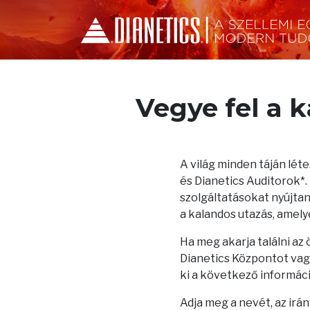
Vegye fel a 
A világ minden táján lé
és Dianetics Auditorok*
szolgáltatásokat nyújtana
a kalandos utazás, amelye
Ha meg akarja találni az
Dianetics Központot vagy
ki a következő informác
Adja meg a nevét, az irá