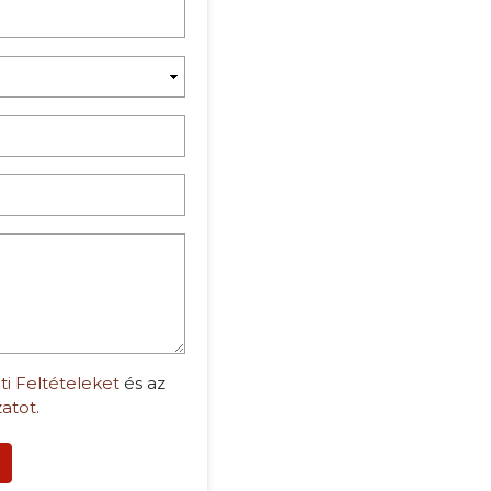
ti Feltételeket
és az
zatot
.