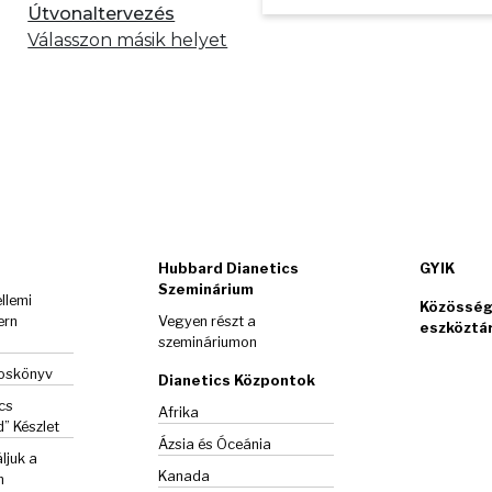
Útvonaltervezés
Válasszon másik helyet
Hubbard Dianetics
GYIK
Szeminárium
llemi
Közösség
ern
Vegyen részt a
eszköztá
szemináriumon
goskönyv
Dianetics Központok
cs
Afrika
d”
Készlet
Ázsia és Óceánia
ljuk a
Kanada
m