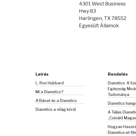
4301 West Business
Hwy 83
Harlingen, TX 78552
Egyesült Államok
Leírás
Rendelés
L. Ron Hubbard
Dianetics: A Sze
Egészség Mod
Mi a Dianetics?
Tudománya
A Bánat és a
Dianetics
Dianetics han
Dianetics a világ körül
A Teljes Dianeti
„Csináld Maga
Hogyan Haszná
Dianetics‑et fil