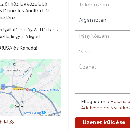
 az önhöz legközelebbi
 Dianetics Auditort, és
enetére.
zolgáltató személy. Auditálni azt is
azt is, hogy „mérlegelni”.
 (USA és Kanada)
Elfogadom a
Használa
Adatvédelmi Nyilatko
Üzenet küldése