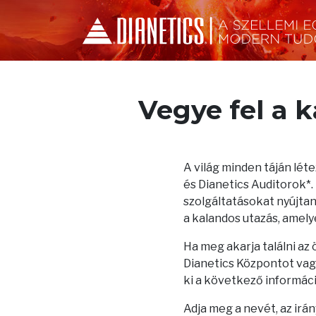
Vegye fel a 
A világ minden táján lé
és Dianetics Auditorok*
szolgáltatásokat nyújtana
a kalandos utazás, amelye
Ha meg akarja találni az
Dianetics Központot vagy
ki a következő informác
Adja meg a nevét, az irá