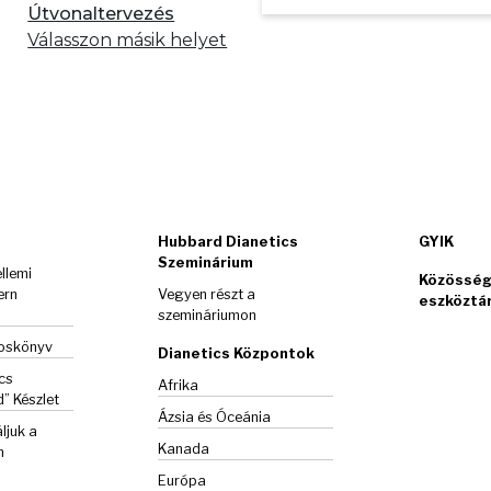
Útvonaltervezés
Válasszon másik helyet
Hubbard Dianetics
GYIK
Szeminárium
llemi
Közösség
ern
Vegyen részt a
eszköztá
szemináriumon
goskönyv
Dianetics Központok
cs
Afrika
d”
Készlet
Ázsia és Óceánia
ljuk a
Kanada
m
Európa