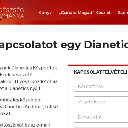
Könyv
„Csináld Magad” Készlet
Szem
kapcsolatot egy Dianeti
teznek Dianetics Központok
KAPCSOLATFELVÉTELI
. Ezek bevezető
k, és itt veszi kezdetét az
t a Dianetics nyújt.
 önhöz legközelebbi
 Dianetics Auditort, töltse
iókat.
nyítószámát és az e-mail