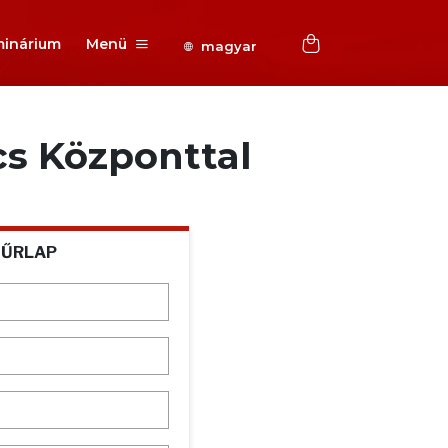
inárium
Menü
magyar
cs Központtal
 ŰRLAP