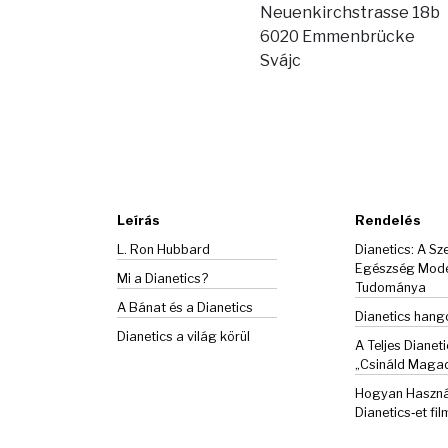
Neuenkirchstrasse 18b
6020 Emmenbrücke
Svájc
Leírás
Rendelés
L. Ron Hubbard
Dianetics: A Sze
Egészség Mod
Mi a Dianetics?
Tudománya
A Bánat és a
Dianetics
Dianetics han
Dianetics a világ körül
A Teljes Dianeti
„Csináld Maga
Hogyan Haszná
Dianetics‑et fil