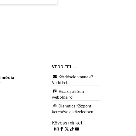
VEDD FEL...
Kérdéseid vannak?
imédia-
Vedd Fel...
r
Visszajelzés a
weboldalról
Dianetics Központ
keresése a közeledben
Kövess minket