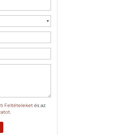
ti Feltételeket
és az
zatot
.