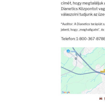
címét, hogy megtaláljuk
Dianetics Központot vagy
válaszolni tudjunk az üz
*Auditor: A Dianetics terápiát s
jelenti, hogy „meghallgatni”, és 
Telefon: 1-800-367-8788