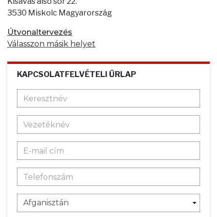
Kisavas alsó sor 22.
3530 Miskolc Magyarország
Útvonaltervezés
Válasszon másik helyet
KAPCSOLATFELVÉTELI ŰRLAP