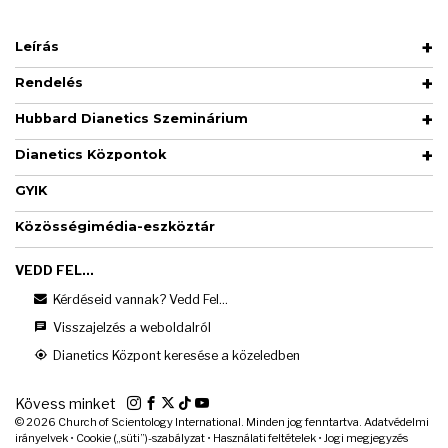
Leírás
Rendelés
Hubbard Dianetics Szeminárium
Dianetics Központok
GYIK
Közösségimédia-eszköztár
VEDD FEL...
Kérdéseid vannak? Vedd Fel...
Visszajelzés a weboldalról
Dianetics Központ keresése a közeledben
Kövess minket
© 2026
Church of Scientology International. Minden jog fenntartva.
Adatvédelmi
irányelvek
•
Cookie („süti”)-szabályzat
•
Használati feltételek
•
Jogi megjegyzés