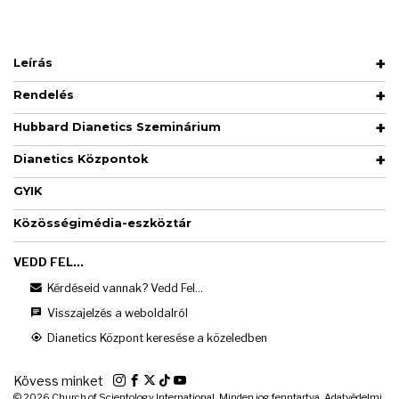
Leírás
Rendelés
Hubbard Dianetics Szeminárium
Dianetics Központok
GYIK
Közösségimédia-eszköztár
VEDD FEL...
Kérdéseid vannak? Vedd Fel...
Visszajelzés a weboldalról
Dianetics Központ keresése a közeledben
Kövess minket
© 2026
Church of Scientology International. Minden jog fenntartva.
Adatvédelmi