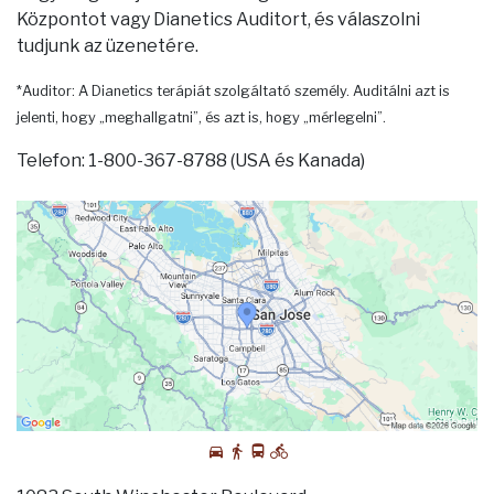
Központot vagy Dianetics Auditort, és válaszolni
tudjunk az üzenetére.
*Auditor: A Dianetics terápiát szolgáltató személy. Auditálni azt is
jelenti, hogy „meghallgatni”, és azt is, hogy „mérlegelni”.
Telefon: 1-800-367-8788 (USA és Kanada)