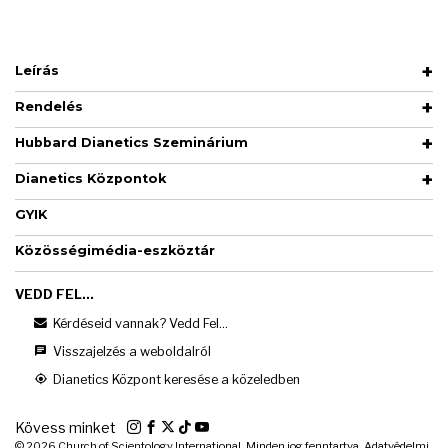
Leírás
Rendelés
Hubbard Dianetics Szeminárium
Dianetics Központok
GYIK
Közösségimédia-eszköztár
VEDD FEL...
Kérdéseid vannak? Vedd Fel...
Visszajelzés a weboldalról
Dianetics Központ keresése a közeledben
Kövess minket
© 2026
Church of Scientology International. Minden jog fenntartva.
Adatvédelmi