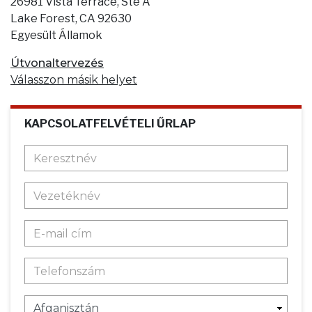
26981 Vista Terrace, Ste A
Lake Forest, CA 92630
Egyesült Államok
Útvonaltervezés
Válasszon másik helyet
KAPCSOLATFELVÉTELI ŰRLAP