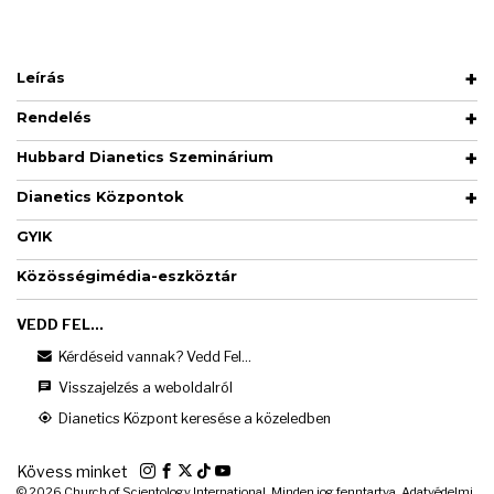
Leírás
Rendelés
Hubbard Dianetics Szeminárium
Dianetics Központok
GYIK
Közösségimédia-eszköztár
VEDD FEL...
Kérdéseid vannak? Vedd Fel...
Visszajelzés a weboldalról
Dianetics Központ keresése a közeledben
Kövess minket
© 2026
Church of Scientology International. Minden jog fenntartva.
Adatvédelmi