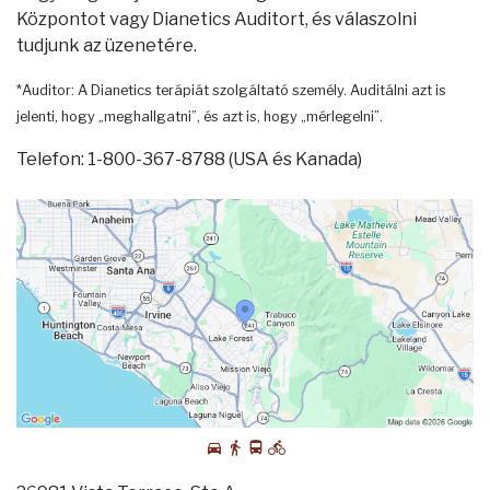
Központot vagy Dianetics Auditort, és válaszolni
tudjunk az üzenetére.
*Auditor: A Dianetics terápiát szolgáltató személy. Auditálni azt is
jelenti, hogy „meghallgatni”, és azt is, hogy „mérlegelni”.
Telefon: 1-800-367-8788 (USA és Kanada)