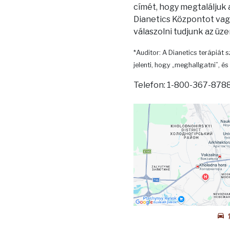
címét, hogy megtaláljuk
Dianetics Központot vagy
válaszolni tudjunk az üz
*Auditor: A Dianetics terápiát s
jelenti, hogy „meghallgatni”, és 
Telefon: 1-800-367-8788