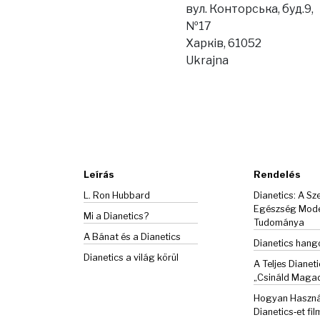
вул. Конторська, буд.9,
№17
Харків, 61052
Ukrajna
Leírás
Rendelés
L. Ron Hubbard
Dianetics: A Sze
Egészség Mod
Mi a Dianetics?
Tudománya
A Bánat és a
Dianetics
Dianetics han
Dianetics a világ körül
A Teljes Dianeti
„Csináld Maga
Hogyan Haszná
Dianetics‑et fil