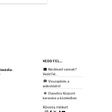
VEDD FEL...
Kérdéseid vannak?
imédia-
Vedd Fel...
r
Visszajelzés a
weboldalról
Dianetics Központ
keresése a közeledben
Kövess minket