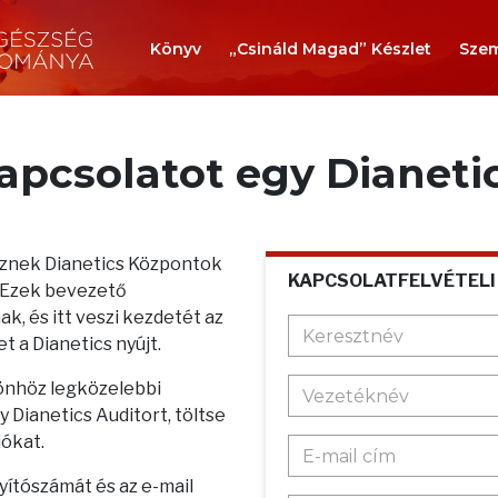
Könyv
„Csináld Magad” Készlet
Szem
kapcsolatot egy Dianeti
teznek Dianetics Központok
KAPCSOLATFELVÉTELI
. Ezek bevezető
k, és itt veszi kezdetét az
t a Dianetics nyújt.
 önhöz legközelebbi
 Dianetics Auditort, töltse
iókat.
nyítószámát és az e-mail