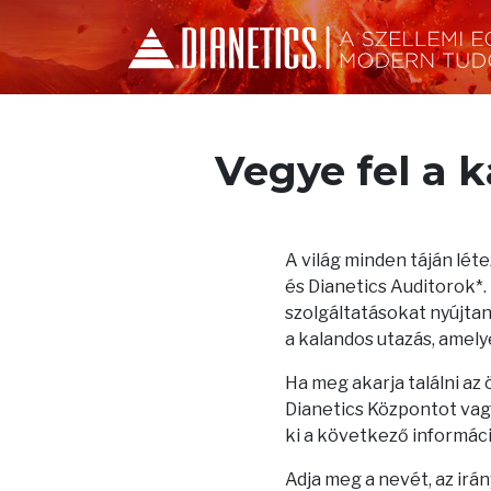
Vegye fel a 
A világ minden táján lé
és Dianetics Auditorok*
szolgáltatásokat nyújtana
a kalandos utazás, amelye
Ha meg akarja találni az
Dianetics Központot vagy
ki a következő informác
Adja meg a nevét, az irá