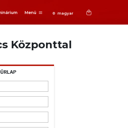
inárium
Menü
magyar
cs Központtal
 ŰRLAP