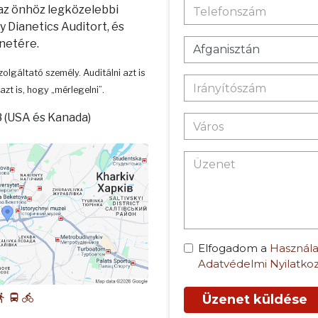
 az önhöz legközelebbi
 Dianetics Auditort, és
enetére.
zolgáltató személy. Auditálni azt is
azt is, hogy „mérlegelni”.
 (USA és Kanada)
Elfogadom a
Használa
Adatvédelmi Nyilatko
Üzenet küldése