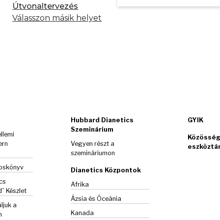
Útvonaltervezés
Válasszon másik helyet
Hubbard Dianetics
GYIK
Szeminárium
llemi
Közösség
ern
Vegyen részt a
eszköztá
szemináriumon
goskönyv
Dianetics Központok
cs
Afrika
d”
Készlet
Ázsia és Óceánia
ljuk a
Kanada
m