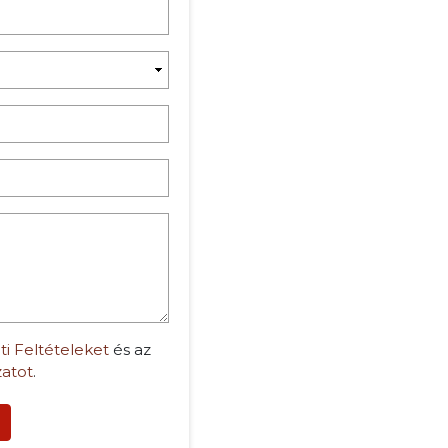
ti Feltételeket
és az
zatot
.