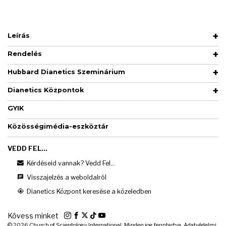
Leírás
Rendelés
Hubbard Dianetics Szeminárium
Dianetics Központok
GYIK
Közösségimédia-eszköztár
VEDD FEL...
Kérdéseid vannak? Vedd Fel...
Visszajelzés a weboldalról
Dianetics Központ keresése a közeledben
Kövess minket
© 2026
Church of Scientology International. Minden jog fenntartva.
Adatvédelmi