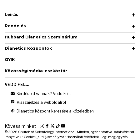
Leírás
Rendelés
Hubbard Dianetics Szeminárium
Dianetics Központok
GYIK
Közösségimédia-eszköztár
VEDD FEL...
Kérdéseid vannak? Vedd Fel...
Visszajelzés a weboldalról
Dianetics Központ keresése a közeledben
Kövess minket
© 2026
Church of Scientology International. Minden jog fenntartva.
Adatvédelmi
irányelvek
•
Cookie („süti”)-szabályzat
•
Használati feltételek
•
Jogi megjegyzés