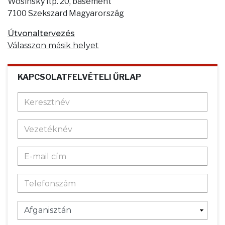
Wosinsky ltp. 20, basement
7100 Szekszard Magyarország
Útvonaltervezés
Válasszon másik helyet
KAPCSOLATFELVÉTELI ŰRLAP