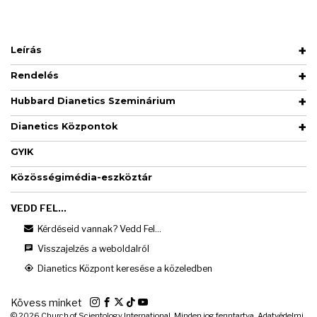
Leírás
Rendelés
Hubbard Dianetics Szeminárium
Dianetics Központok
GYIK
Közösségimédia-eszköztár
VEDD FEL...
Kérdéseid vannak? Vedd Fel...
Visszajelzés a weboldalról
Dianetics Központ keresése a közeledben
Kövess minket
© 2026
Church of Scientology International. Minden jog fenntartva.
Adatvédelmi