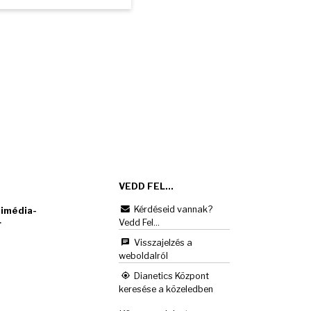
VEDD FEL...
Kérdéseid vannak?
imédia-
Vedd Fel...
r
Visszajelzés a
weboldalról
Dianetics Központ
keresése a közeledben