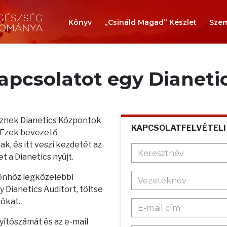
Könyv
„Csináld Magad” Készlet
Szem
kapcsolatot egy Dianeti
teznek Dianetics Központok
KAPCSOLATFELVÉTELI
. Ezek bevezető
k, és itt veszi kezdetét az
t a Dianetics nyújt.
 önhöz legközelebbi
 Dianetics Auditort, töltse
iókat.
nyítószámát és az e-mail