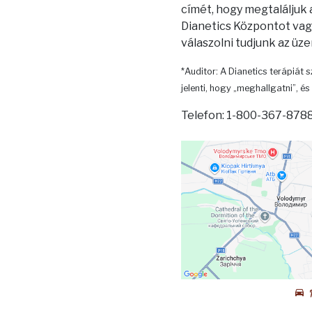
címét, hogy megtaláljuk
Dianetics Központot vagy
válaszolni tudjunk az üz
*Auditor: A Dianetics terápiát s
jelenti, hogy „meghallgatni”, és 
Telefon: 1-800-367-8788