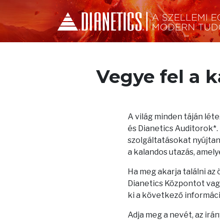
Vegye fel a 
A világ minden táján lé
és Dianetics Auditorok*
szolgáltatásokat nyújtana
a kalandos utazás, amelye
Ha meg akarja találni az
Dianetics Központot vagy
ki a következő informác
Adja meg a nevét, az irá