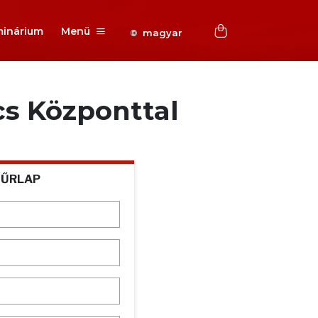
inárium
Menü
magyar
cs Központtal
 ŰRLAP