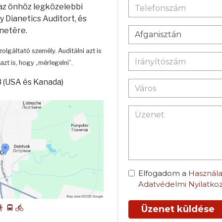
 az önhöz legközelebbi
 Dianetics Auditort, és
enetére.
zolgáltató személy. Auditálni azt is
azt is, hogy „mérlegelni”.
 (USA és Kanada)
Elfogadom a
Használa
Adatvédelmi Nyilatko
Üzenet küldése