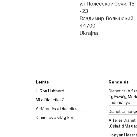
ул. Полесской Сечи, 43
- 23
Владимир-Волынский,
44700
Ukrajna
Leírás
Rendelés
L. Ron Hubbard
Dianetics: A Sze
Egészség Mod
Mi a Dianetics?
Tudománya
A Bánat és a
Dianetics
Dianetics han
Dianetics a világ körül
A Teljes Dianeti
„Csináld Maga
Hogyan Haszná