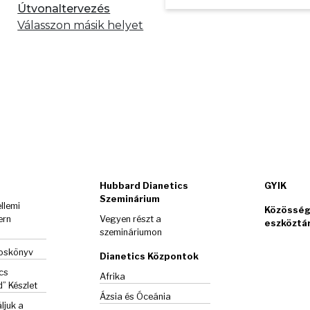
Útvonaltervezés
Válasszon másik helyet
Hubbard Dianetics
GYIK
Szeminárium
llemi
Közösség
ern
Vegyen részt a
eszköztá
szemináriumon
goskönyv
Dianetics Központok
cs
Afrika
d”
Készlet
Ázsia és Óceánia
ljuk a