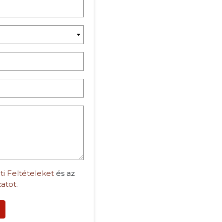
ti Feltételeket
és az
zatot
.