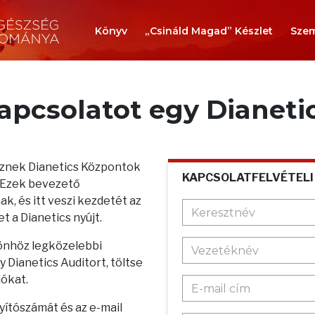
Könyv
„Csináld Magad” Készlet
Szem
kapcsolatot egy Dianeti
teznek Dianetics Központok
KAPCSOLATFELVÉTELI
. Ezek bevezető
k, és itt veszi kezdetét az
t a Dianetics nyújt.
 önhöz legközelebbi
 Dianetics Auditort, töltse
iókat.
nyítószámát és az e-mail