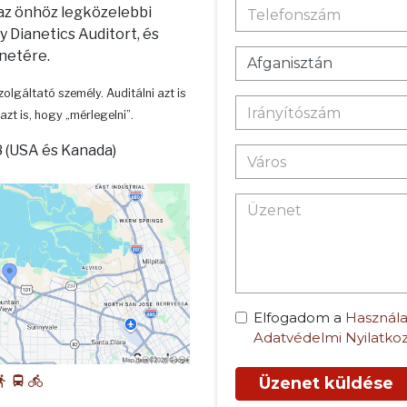
 az önhöz legközelebbi
 Dianetics Auditort, és
enetére.
zolgáltató személy. Auditálni azt is
azt is, hogy „mérlegelni”.
 (USA és Kanada)
Elfogadom a
Használa
Adatvédelmi Nyilatko
Üzenet küldése