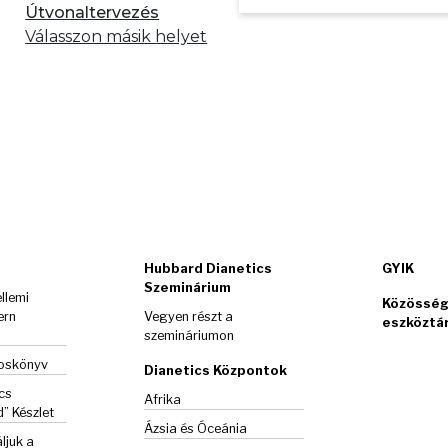
Útvonaltervezés
Válasszon másik helyet
Hubbard Dianetics
GYIK
Szeminárium
llemi
Közösség
ern
Vegyen részt a
eszköztá
szemináriumon
goskönyv
Dianetics Központok
cs
Afrika
d”
Készlet
Ázsia és Óceánia
ljuk a