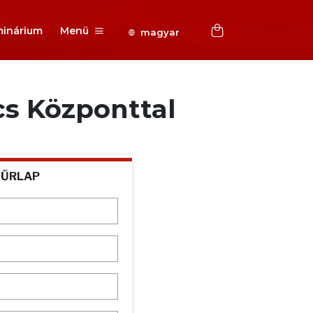
inárium
Menü
magyar
cs Központtal
 ŰRLAP