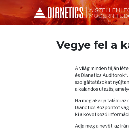
Vegye fel a 
A világ minden táján lé
és Dianetics Auditorok*
szolgáltatásokat nyújtana
a kalandos utazás, amelye
Ha meg akarja találni az
Dianetics Központot vagy
ki a következő informác
Adja meg a nevét, az irá