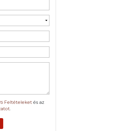
ti Feltételeket
és az
zatot
.