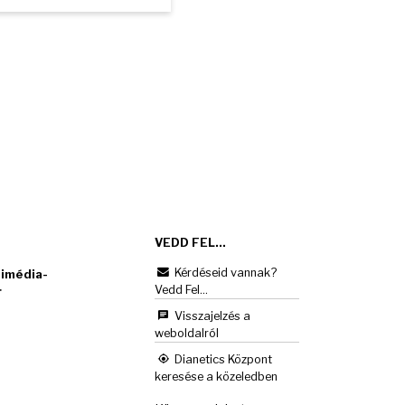
VEDD FEL...
Kérdéseid vannak?
imédia-
Vedd Fel...
r
Visszajelzés a
weboldalról
Dianetics Központ
keresése a közeledben