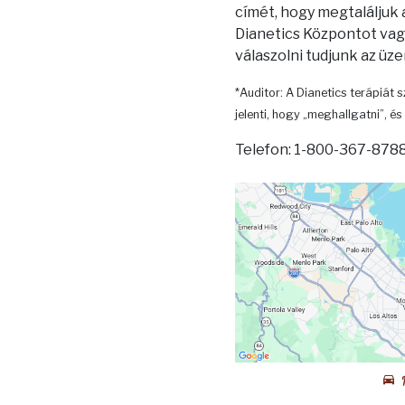
címét, hogy megtaláljuk
Dianetics Központot vagy
válaszolni tudjunk az üz
*Auditor: A Dianetics terápiát s
jelenti, hogy „meghallgatni”, és 
Telefon: 1-800-367-8788