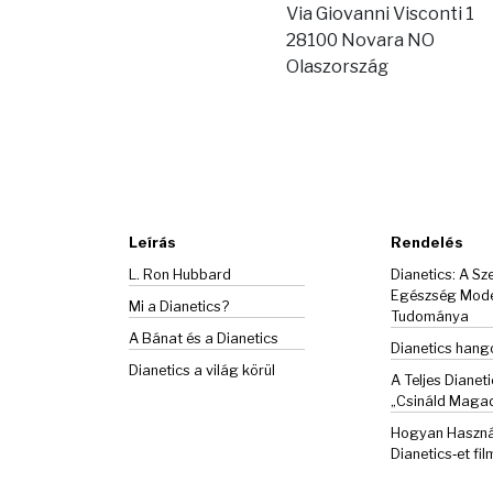
Via Giovanni Visconti 1
28100 Novara NO
Olaszország
Leírás
Rendelés
L. Ron Hubbard
Dianetics: A Sze
Egészség Mod
Mi a Dianetics?
Tudománya
A Bánat és a
Dianetics
Dianetics han
Dianetics a világ körül
A Teljes Dianeti
„Csináld Maga
Hogyan Haszná
Dianetics‑et fil