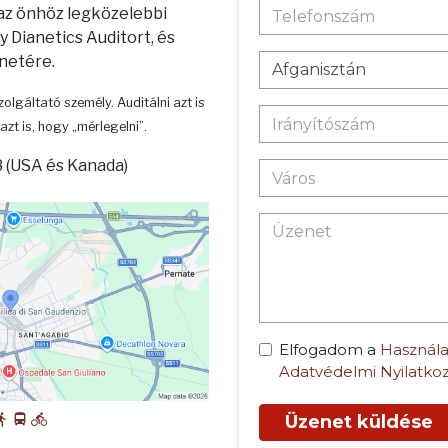
 az önhöz legközelebbi
 Dianetics Auditort, és
enetére.
zolgáltató személy. Auditálni azt is
azt is, hogy „mérlegelni”.
 (USA és Kanada)
Elfogadom a
Használa
Adatvédelmi Nyilatko
Üzenet küldése