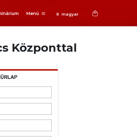
inárium
Menü
magyar
cs Központtal
 ŰRLAP