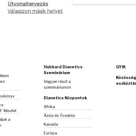
Útvonaltervezés
Válasszon másik helyet
Hubbard Dianetics
GYIK
Szeminárium
llemi
Közösség
ern
Vegyen részt a
eszköztá
szemináriumon
goskönyv
Dianetics Központok
cs
Afrika
d”
Készlet
Ázsia és Óceánia
ljuk a
Kanada
m
Európa