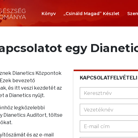
Könyv
„Csináld Magad” Készlet
Szem
kapcsolatot egy Dianeti
teznek Dianetics Központok
KAPCSOLATFELVÉTELI
. Ezek bevezető
k, és itt veszi kezdetét az
t a Dianetics nyújt.
 önhöz legközelebbi
 Dianetics Auditort, töltse
iókat.
nyítószámát és az e-mail