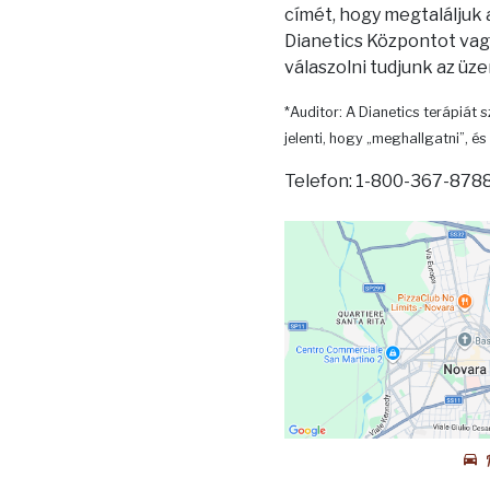
címét, hogy megtaláljuk
Dianetics Központot vagy
válaszolni tudjunk az üz
*Auditor: A Dianetics terápiát s
jelenti, hogy „meghallgatni”, és 
Telefon: 1-800-367-8788