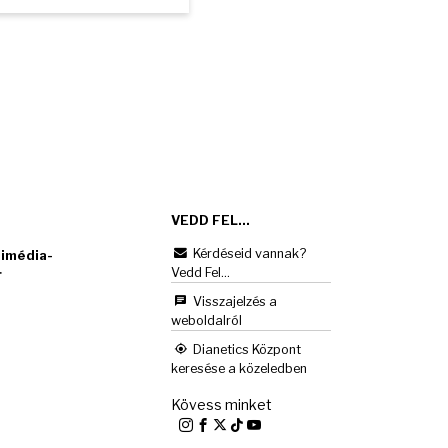
VEDD FEL...
Kérdéseid vannak?
imédia-
Vedd Fel...
r
Visszajelzés a
weboldalról
Dianetics Központ
keresése a közeledben
Kövess minket