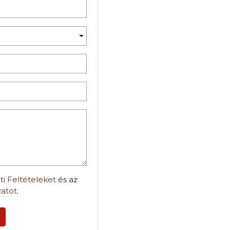
ti Feltételeket
és az
zatot
.