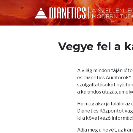
Vegye fel a 
A világ minden táján lé
és Dianetics Auditorok*
szolgáltatásokat nyújtana
a kalandos utazás, amelye
Ha meg akarja találni az
Dianetics Központot vagy
ki a következő informác
Adja meg a nevét, az irá