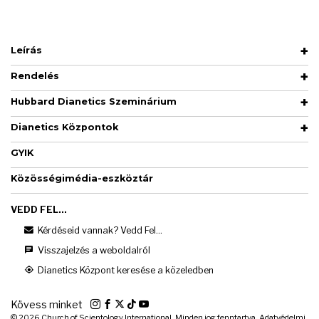
Leírás
Rendelés
Hubbard Dianetics Szeminárium
Dianetics Központok
GYIK
Közösségimédia-eszköztár
VEDD FEL...
Kérdéseid vannak? Vedd Fel...
Visszajelzés a weboldalról
Dianetics Központ keresése a közeledben
Kövess minket
© 2026
Church of Scientology International. Minden jog fenntartva.
Adatvédelmi