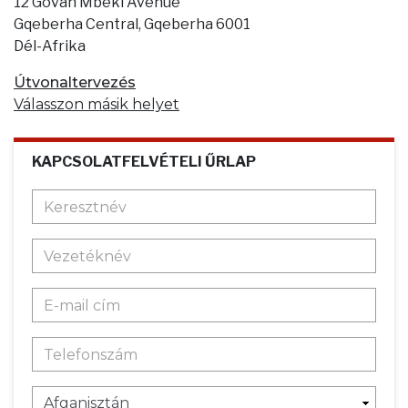
12 Govan Mbeki Avenue
Gqeberha Central, Gqeberha 6001
Dél-Afrika
Útvonaltervezés
Válasszon másik helyet
KAPCSOLATFELVÉTELI ŰRLAP