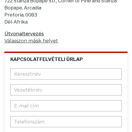
722 Stanza Bopape Str., Corner of Pine and Stanza
Bopape, Arcadia
Pretoria, 0083
Dél-Afrika
Útvonaltervezés
Válasszon másik helyet
KAPCSOLATFELVÉTELI ŰRLAP