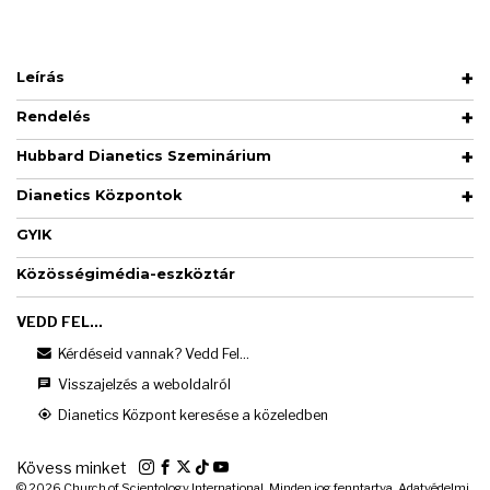
Leírás
Rendelés
Hubbard Dianetics Szeminárium
Dianetics Központok
GYIK
Közösségimédia-eszköztár
VEDD FEL...
Kérdéseid vannak? Vedd Fel...
Visszajelzés a weboldalról
Dianetics Központ keresése a közeledben
Kövess minket
© 2026
Church of Scientology International. Minden jog fenntartva.
Adatvédelmi