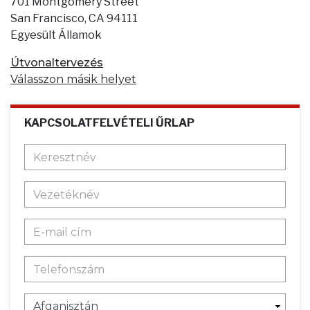
701 Montgomery Street
San Francisco, CA 94111
Egyesült Államok
Útvonaltervezés
Válasszon másik helyet
KAPCSOLATFELVÉTELI ŰRLAP