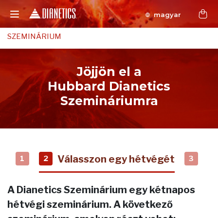
magyar
SZEMINÁRIUM
Jöjjön el a
Hubbard Dianetics
Szemináriumra
Válasszon egy hétvégét
1
2
3
A Dianetics Szeminárium egy kétnapos
hétvégi szeminárium. A következő