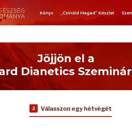
Könyv
„Csináld Magad” Készlet
Szem
Jöjjön el a
rd Dianetics Szeminá
Válasszon egy hétvégét
2