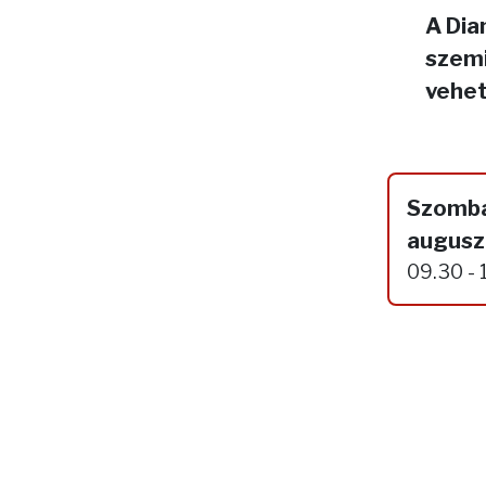
A Dia
szemi
vehet
Szomba
augusz
09.30 - 