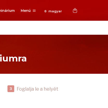
inárium
Menü
magyar
riumra
Foglalja le a helyét
3