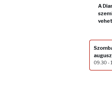
A Dia
szemi
vehet
Szomba
augusz
09.30 - 