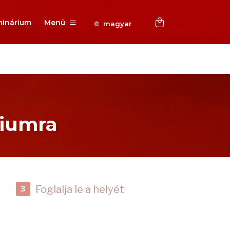
inárium
Menü
magyar
riumra
Foglalja le a helyét
3