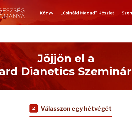
Könyv
„Csináld Magad” Készlet
Szem
Jöjjön el a
rd Dianetics Szeminá
Válasszon egy hétvégét
2