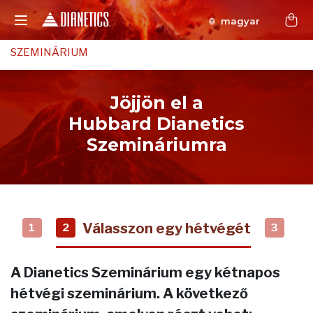
magyar
SZEMINÁRIUM
Jöjjön el a
Hubbard Dianetics
Szemináriumra
Válasszon egy hétvégét
1
2
3
A Dianetics Szeminárium egy kétnapos
hétvégi szeminárium. A következő