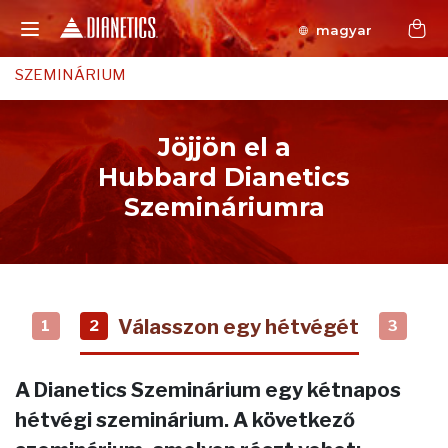
magyar
SZEMINÁRIUM
Jöjjön el a
Hubbard Dianetics
Szemináriumra
Válasszon egy hétvégét
1
2
3
A Dianetics Szeminárium egy kétnapos
hétvégi szeminárium. A következő