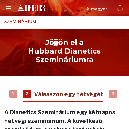
magyar
SZEMINÁRIUM
Jöjjön el a
Hubbard Dianetics
Szemináriumra
Válasszon egy hétvégét
1
2
3
A Dianetics Szeminárium egy kétnapos
hétvégi szeminárium. A következő