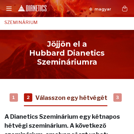
magyar
SZEMINÁRIUM
Jöjjön el a
Hubbard Dianetics
Szemináriumra
Válasszon egy hétvégét
1
2
3
A Dianetics Szeminárium egy kétnapos
hétvégi szeminárium. A következő