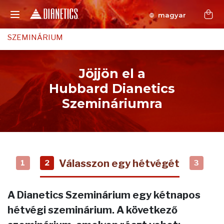
magyar
SZEMINÁRIUM
Jöjjön el a
Hubbard Dianetics
Szemináriumra
Válasszon egy hétvégét
1
2
3
A Dianetics Szeminárium egy kétnapos
hétvégi szeminárium. A következő