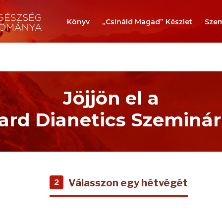
Könyv
„Csináld Magad” Készlet
Szem
Jöjjön el a
rd Dianetics Szeminá
Válasszon egy hétvégét
2