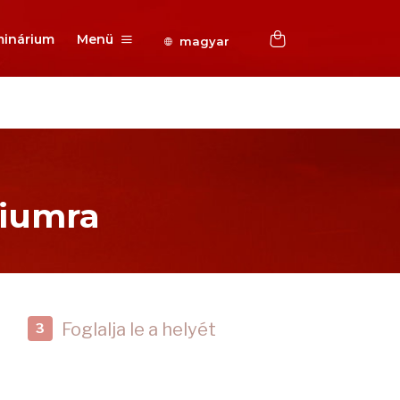
inárium
Menü
magyar
riumra
Foglalja le a helyét
3