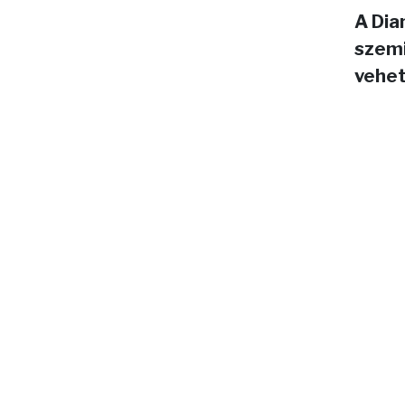
A Dia
szemi
vehet