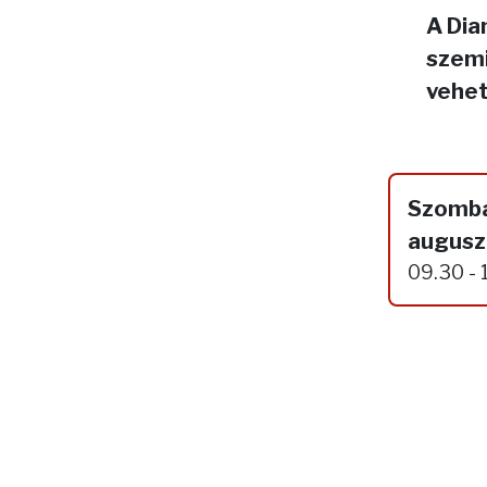
A Dia
szemi
vehet
Szomba
augusz
09.30 - 