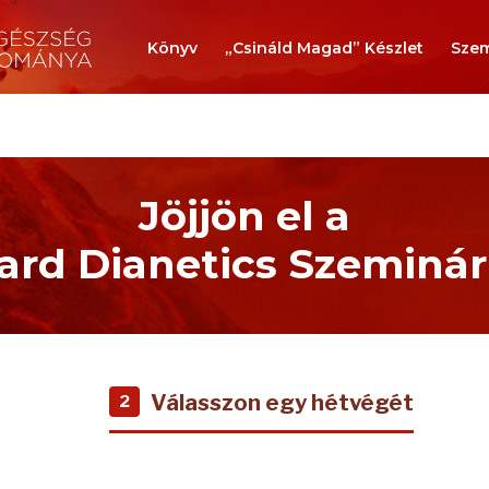
Könyv
„Csináld Magad” Készlet
Szem
Jöjjön el a
rd Dianetics Szeminá
Válasszon egy hétvégét
2