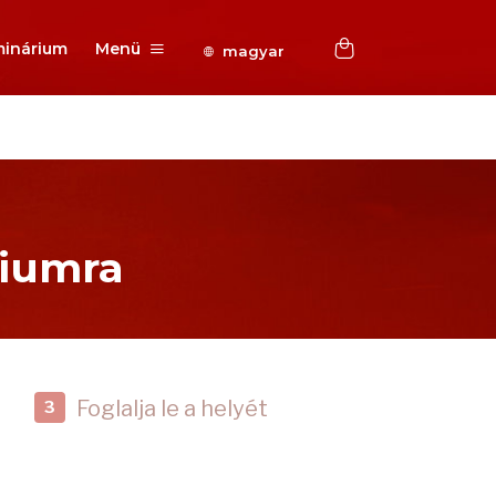
inárium
Menü
magyar
riumra
Foglalja le a helyét
3