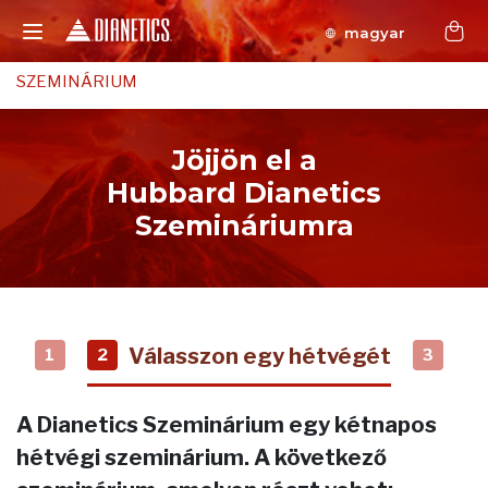
magyar
SZEMINÁRIUM
Jöjjön el a
Hubbard Dianetics
Szemináriumra
Válasszon egy hétvégét
1
2
3
A Dianetics Szeminárium egy kétnapos
hétvégi szeminárium. A következő