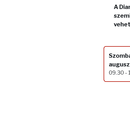
A Dia
szemi
vehet
Szomba
augusz
09.30 - 