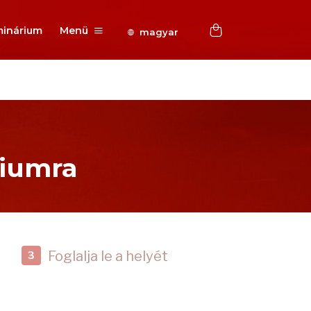
inárium
Menü
magyar
riumra
Foglalja le a helyét
3