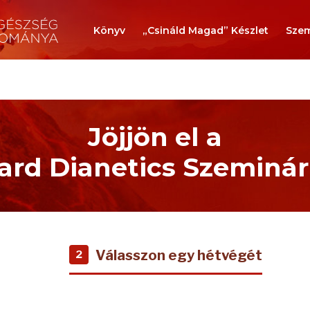
Könyv
„Csináld Magad” Készlet
Szem
Jöjjön el a
rd Dianetics Szeminá
Válasszon egy hétvégét
2