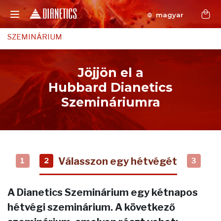
magyar
SZEMINÁRIUM
Jöjjön el a
Hubbard Dianetics
Szemináriumra
Válasszon egy hétvégét
1
2
3
A Dianetics Szeminárium egy kétnapos
hétvégi szeminárium. A következő