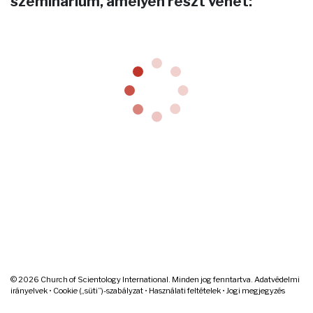
szeminárium, amelyen részt vehet:
© 2026
Church of Scientology International. Minden jog fenntartva.
Adatvédelmi
irányelvek
•
Cookie („süti”)-szabályzat
•
Használati feltételek
•
Jogi megjegyzés