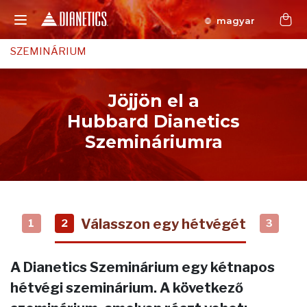
magyar
SZEMINÁRIUM
Jöjjön el a
Hubbard Dianetics
Szemináriumra
Válasszon egy hétvégét
1
2
3
A Dianetics Szeminárium egy kétnapos
hétvégi szeminárium. A következő