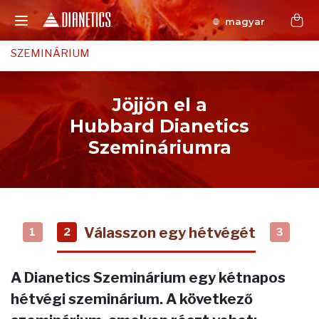
magyar
SZEMINÁRIUM
Jöjjön el a
Hubbard Dianetics
Szemináriumra
Válasszon egy hétvégét
1
2
3
A Dianetics Szeminárium egy kétnapos
hétvégi szeminárium. A következő