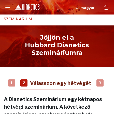
magyar
SZEMINÁRIUM
Jöjjön el a
Hubbard Dianetics
Szemináriumra
Válasszon egy hétvégét
1
2
3
A Dianetics Szeminárium egy kétnapos
hétvégi szeminárium. A következő