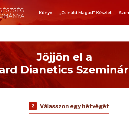
Könyv
„Csináld Magad” Készlet
Szem
Jöjjön el a
rd Dianetics Szeminá
Válasszon egy hétvégét
2