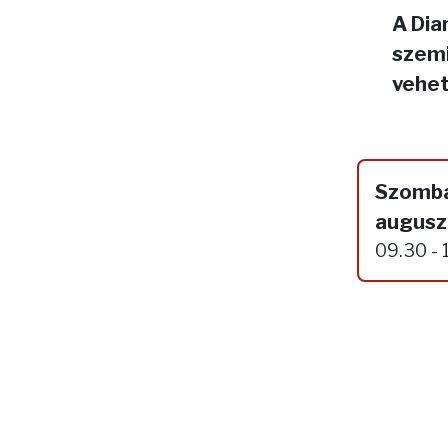
A Dia
szemi
vehet
Szomba
augusz
09.30 - 