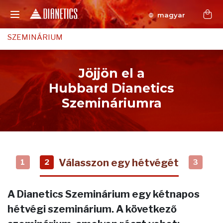
magyar
SZEMINÁRIUM
Jöjjön el a
Hubbard Dianetics
Szemináriumra
Válasszon egy hétvégét
1
2
3
A Dianetics Szeminárium egy kétnapos
hétvégi szeminárium. A következő