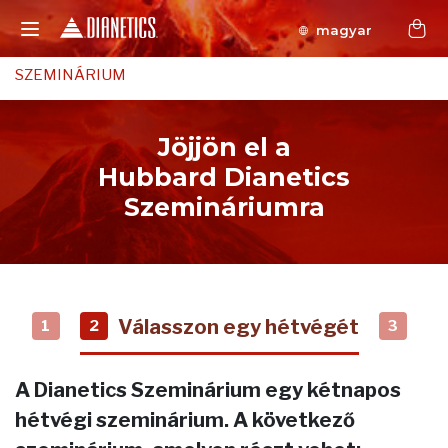
magyar
SZEMINÁRIUM
Jöjjön el a
Hubbard Dianetics
Szemináriumra
Válasszon egy hétvégét
1
2
3
A Dianetics Szeminárium egy kétnapos
hétvégi szeminárium. A következő