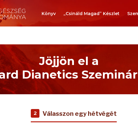
Könyv
„Csináld Magad” Készlet
Szem
Jöjjön el a
rd Dianetics Szeminá
Válasszon egy hétvégét
2