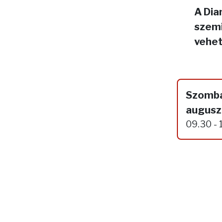
A Dia
szemi
vehet
Szomba
augusz
09.30 - 