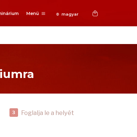
inárium
Menü
magyar
riumra
Foglalja le a helyét
3