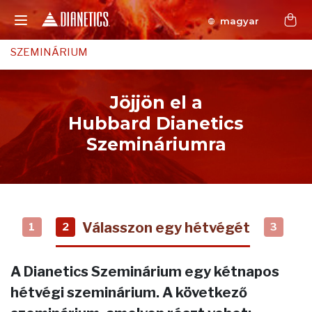
magyar
SZEMINÁRIUM
Jöjjön el a
Hubbard Dianetics
Szemináriumra
Válasszon egy hétvégét
1
2
3
A Dianetics Szeminárium egy kétnapos
hétvégi szeminárium. A következő