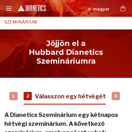
magyar
SZEMINÁRIUM
Jöjjön el a
Hubbard Dianetics
Szemináriumra
Válasszon egy hétvégét
1
2
3
A Dianetics Szeminárium egy kétnapos
hétvégi szeminárium. A következő