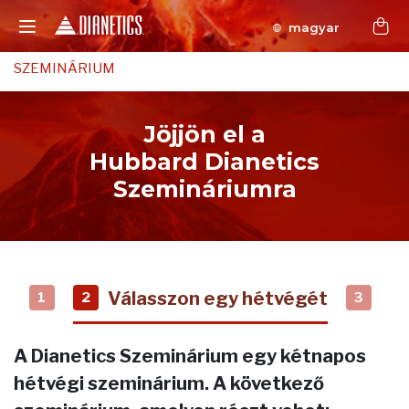
magyar
SZEMINÁRIUM
Jöjjön el a
Hubbard Dianetics
Szemináriumra
Válasszon egy hétvégét
1
2
3
A Dianetics Szeminárium egy kétnapos
hétvégi szeminárium. A következő